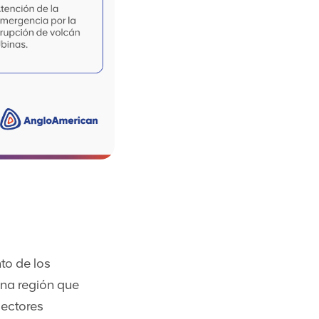
to de los
una región que
sectores