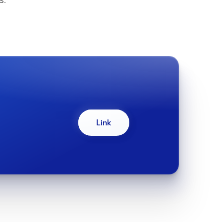
s.
Link