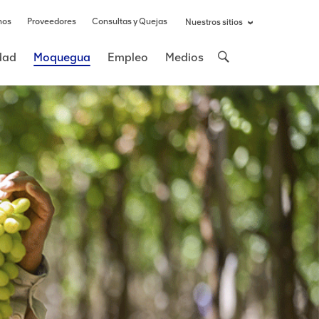
nos
Proveedores
Consultas y Quejas
Nuestros sitios
idad
Moquegua
Empleo
Medios