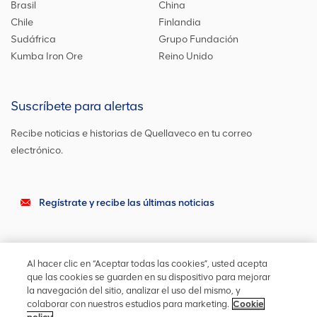
Brasil
China
Chile
Finlandia
Sudáfrica
Grupo Fundación
Kumba Iron Ore
Reino Unido
Suscríbete para alertas
Recibe noticias e historias de Quellaveco en tu correo
electrónico.
Regístrate y recibe las últimas noticias
Sigue en contacto
Al hacer clic en “Aceptar todas las cookies”, usted acepta
Actualízate en las redes sociales o contáctanos para cualquier
que las cookies se guarden en su dispositivo para mejorar
otra información
la navegación del sitio, analizar el uso del mismo, y
colaborar con nuestros estudios para marketing.
Cookie