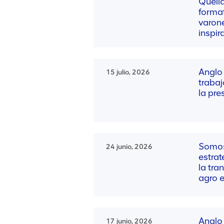
Quell
format
varon
inspir
Anglo
15 julio, 2026
trabaj
la pr
Somos 
24 junio, 2026
estra
la tra
agro 
Anglo
17 junio, 2026