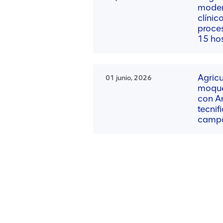
moder
clínic
proce
15 hos
Agricu
01 junio, 2026
moque
con A
tecnif
campos