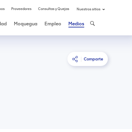
nos
Proveedores
Consultas y Quejas
Nuestros sitios
idad
Moquegua
Empleo
Medios
Comparte