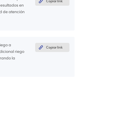
Copiar link
resultados en
d de atención
iego a
Copiar link
icional riego
rando la