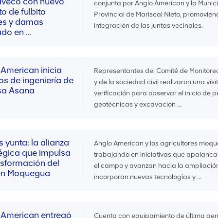
aveco con nuevo
conjunta por Anglo American y la Munic
o de fulbito
Provincial de Mariscal Nieto, promovien
es y damas
integración de las juntas vecinales.
ado en ...
 American inicia
Representantes del Comité de Monitore
os de ingeniería de
y de la sociedad civil realizaron una visi
esa Asana
verificación para observar el inicio de 
geotécnicas y excavación ...
yunta: la alianza
Anglo American y los agricultores moq
tégica que impulsa
trabajando en iniciativas que apalanc
nsformación del
el campo y avanzan hacia la ampliación
en Moquegua
incorporan nuevas tecnologías y ...
 American entregó
Cuenta con equipamiento de última ge