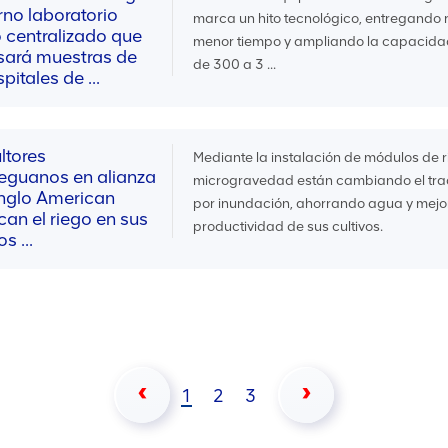
no laboratorio
marca un hito tecnológico, entregando 
o centralizado que
menor tiempo y ampliando la capacida
sará muestras de
de 300 a 3 ...
pitales de ...
ltores
Mediante la instalación de módulos de r
guanos en alianza
microgravedad están cambiando el trad
nglo American
por inundación, ahorrando agua y mejo
ican el riego en sus
productividad de sus cultivos.
 ...
1
2
3