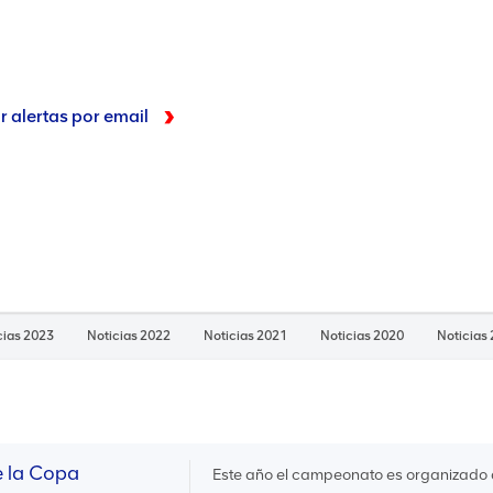
r alertas por email
cias 2023
Noticias 2022
Noticias 2021
Noticias 2020
Noticias
e la Copa
Este año el campeonato es organizado