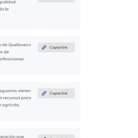
ipalidad
do la
o de Quellaveco
Copiar link
ta de
perforaciones
ueguanos vienen
Copiar link
an recursos para
 agrícola,
neración que