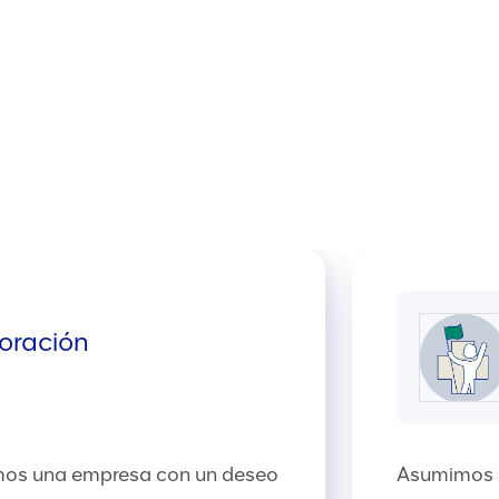
oración
omos una empresa con un deseo
Asumimos p