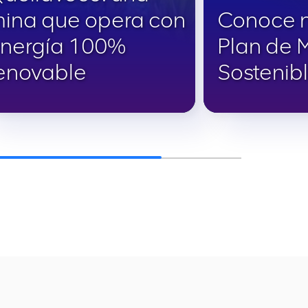
ina que opera con
Conoce 
nergía 100%
Plan de 
enovable
Sostenib
Lee más
e más