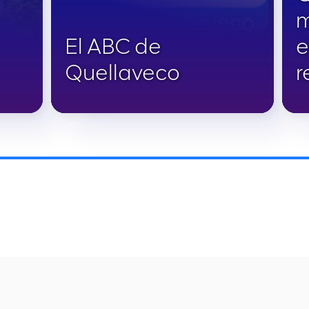
m
El ABC de
e
Quellaveco
r
Lee más
Le