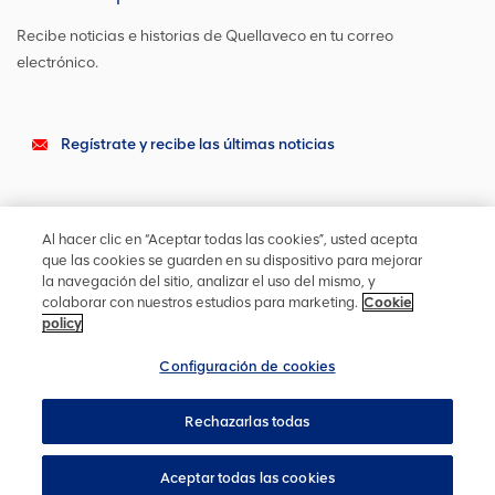
Recibe noticias e historias de Quellaveco en tu correo
electrónico.
Regístrate y recibe las últimas noticias
Sigue en contacto
Al hacer clic en “Aceptar todas las cookies”, usted acepta
Actualízate en las redes sociales o contáctanos para cualquier
que las cookies se guarden en su dispositivo para mejorar
otra información
la navegación del sitio, analizar el uso del mismo, y
colaborar con nuestros estudios para marketing.
Cookie
policy
Configuración de cookies
Mapa del sitio
Cookies
Configuración de cookies
Rechazarlas todas
Privacidad
Accesibilidad
Términos y condiciones
Beneficiarios finales
YourVoice
Regístrese para alertas
Aceptar todas las cookies
Copyright ©
2026