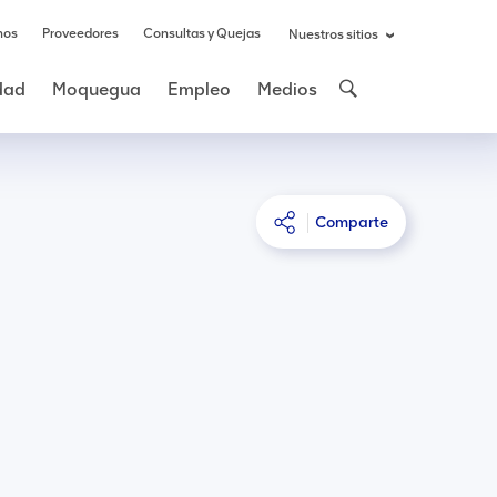
nos
Proveedores
Consultas y Quejas
Nuestros sitios
idad
Moquegua
Empleo
Medios
Comparte
o