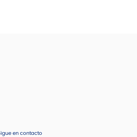
Lee más
e más
igue en contacto