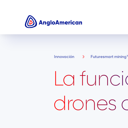
Innovación
Futuresmart minin
La funci
drones 