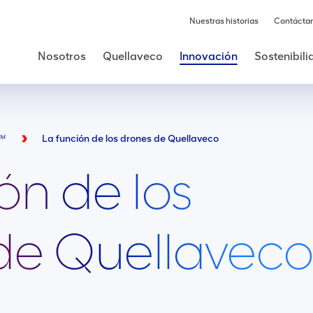
Nuestras historias
Contácta
Nosotros
Quellaveco
Innovación
Sostenibil
g™
La función de los drones de Quellaveco
ón de los
de Quellavec