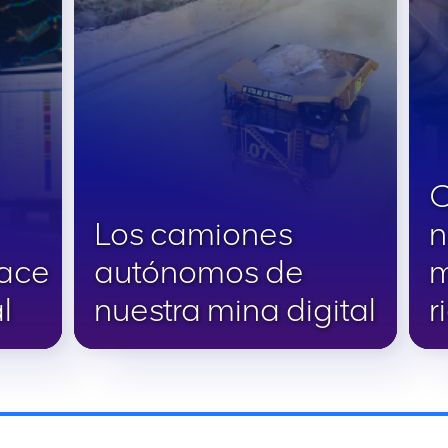
C
Los camiones
n
nace
autónomos de
m
l
nuestra mina digital
r