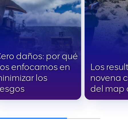
ero daños: por qué
os enfocamos en
Los resul
inimizar los
novena 
iesgos
del map 