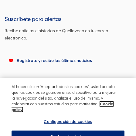
Suscríbete para alertas
Recibe noticias e historias de Quellaveco en tu correo
electrónico.
Regístrate y recibe las últimas noticias
Sigue en contacto
Al hacer clic en “Aceptar todas las cookies”, usted acepta
Actualízate en las redes sociales o contáctanos para cualquier
que las cookies se guarden en su dispositivo para mejorar
otra información
la navegación del sitio, analizar el uso del mismo, y
colaborar con nuestros estudios para marketing.
Cookie
policy
Configuración de cookies
Mapa del sitio
Cookies
Configuración de cookies